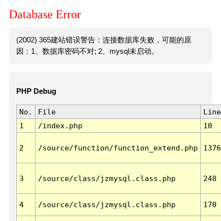
Database Error
(2002) 365建站错误警告：连接数据库失败，可能的原
因：1、数据库密码不对; 2、mysql未启动。
PHP Debug
No.
File
Line
1
/index.php
10
2
/source/function/function_extend.php
1376
3
/source/class/jzmysql.class.php
248
4
/source/class/jzmysql.class.php
170