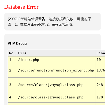
Database Error
(2002) 365建站错误警告：连接数据库失败，可能的原
因：1、数据库密码不对; 2、mysql未启动。
PHP Debug
No.
File
Line
1
/index.php
10
2
/source/function/function_extend.php
1376
3
/source/class/jzmysql.class.php
248
4
/source/class/jzmysql.class.php
170